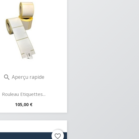
Aperçu rapide

Rouleau Etiquettes...
Prix
105,00 €
favorite_border