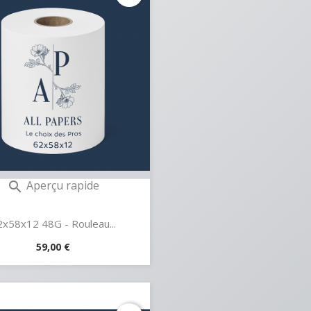
Aperçu rapide

x58x12 48G - Rouleau...
Prix
59,00 €