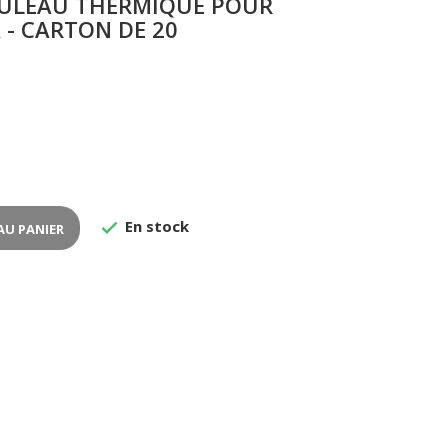
OULEAU THERMIQUE POUR
 - CARTON DE 20
En stock

AU PANIER