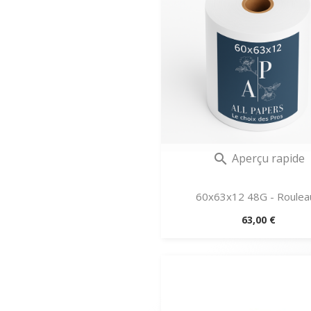
Aperçu rapide

60x63x12 48G - Rouleau
Prix
63,00 €