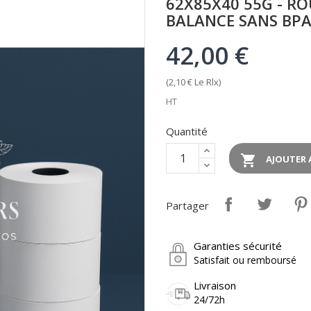
62X85X40 55G - R
BALANCE SANS BPA
42,00 €
(2,10 € Le Rlx)
HT
Quantité

AJOUTER 
Partager
Garanties sécurité
Satisfait ou remboursé
Livraison
24/72h