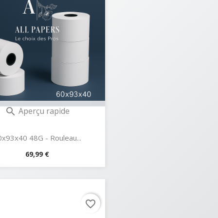
Aperçu rapide

x93x40 48G - Rouleau...
Prix
69,99 €
favorite_border