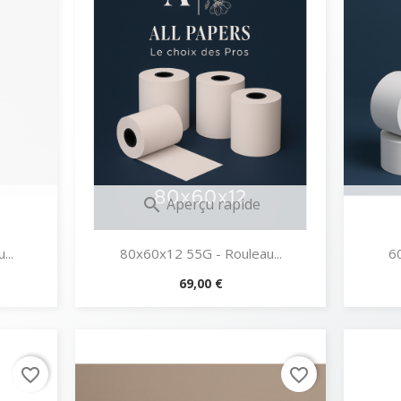
Aperçu rapide

...
80x60x12 55G - Rouleau...
60
Prix
69,00 €
favorite_border
favorite_border