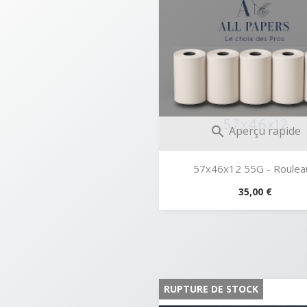
Aperçu rapide

57x46x12 55G - Rouleau
Prix
35,00 €
RUPTURE DE STOCK