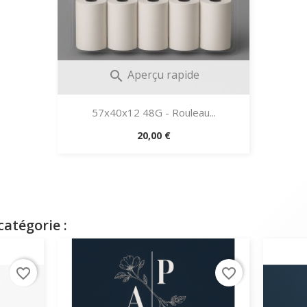
Aperçu rapide

57x40x12 48G - Rouleau...
Prix
20,00 €
atégorie :
favorite_border
favorite_border