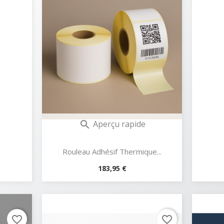
Aperçu rapide

Rouleau Adhésif Thermique...
Prix
183,95 €
favorite_border
favorite_border