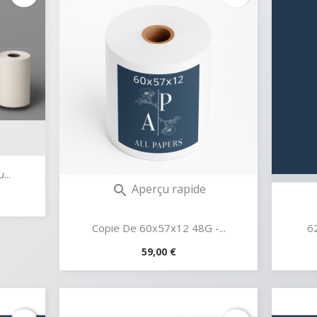
...
Aperçu rapide

Copie De 60x57x12 48G -...
62
Prix
59,00 €