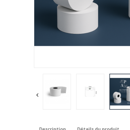

Description
Détails du produit