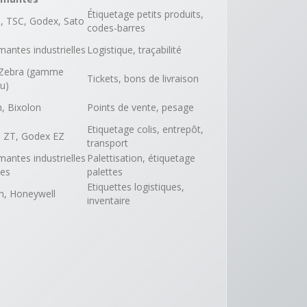
Étiquetage petits produits,
, TSC, Godex, Sato
codes-barres
mantes industrielles
Logistique, traçabilité
 Zebra (gamme
Tickets, bons de livraison
u)
, Bixolon
Points de vente, pesage
Etiquetage colis, entrepôt,
 ZT, Godex EZ
transport
mantes industrielles
Palettisation, étiquetage
des
palettes
Etiquettes logistiques,
en, Honeywell
inventaire