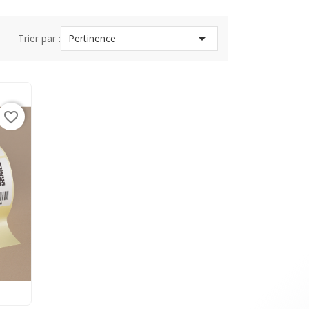

Trier par :
Pertinence
favorite_border