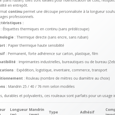
e (sans ruban). Elles sont idéales pour l’identification de colis, l’étique
ilité en entrepôt.
ormat
continu
permet une découpe personnalisée à la longueur souhait
sages professionnels.
téristiques :
: Étiquettes thermiques en continu (sans prédécoupe)
nologie
: Thermique directe (sans encre, sans ruban)
ort
: Papier thermique haute sensibilité
sif
: Permanent, forte adhérence sur carton, plastique, film
atibilité
: Imprimantes industrielles, bureautiques ou de bureau (Zeb
ications
: Expédition, logistique, inventaire, commerce, transport
itionnement
: Rouleau (nombre de mètres ou diamètre au choix)
ons
: Mandrin 25 / 40 / 76 mm selon modèles
es, durables et polyvalents, ces rouleaux sont parfaits pour un usage 
eur
Longueur
Mandrin
Comp
Type
Adhésif
)
(m)
(mm)
impr