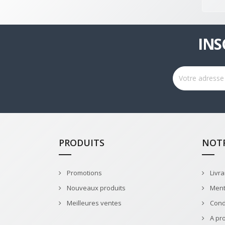
INS
PRODUITS
NOTR
Promotions
Livra
Nouveaux produits
Ment
Meilleures ventes
Condi
A pr