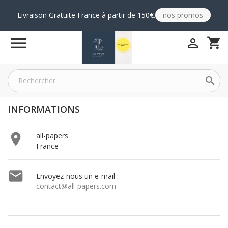
Livraison Gratuite France à partir de 150€.
nos promos

shopping_cart


INFORMATIONS

all-papers
France

Envoyez-nous un e-mail :
contact@all-papers.com